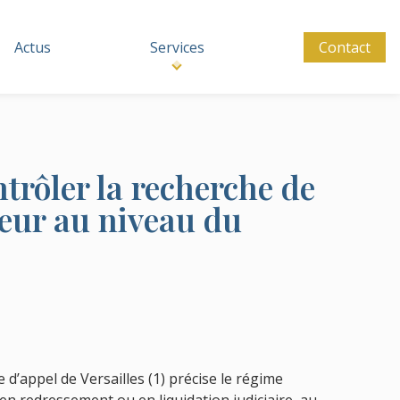
Actus
Services
Contact
rôler la recherche de
teur au niveau du
 d’appel de Versailles (1) précise le régime