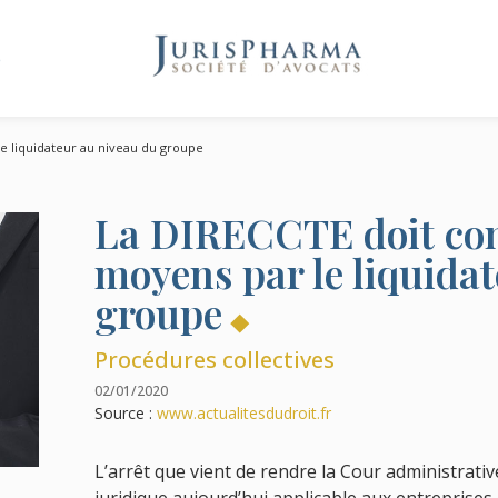
e
e liquidateur au niveau du groupe
La DIRECCTE doit cont
moyens par le liquida
groupe
Procédures collectives
02/01/2020
Source :
www.actualitesdudroit.fr
L’arrêt que vient de rendre la Cour administrative