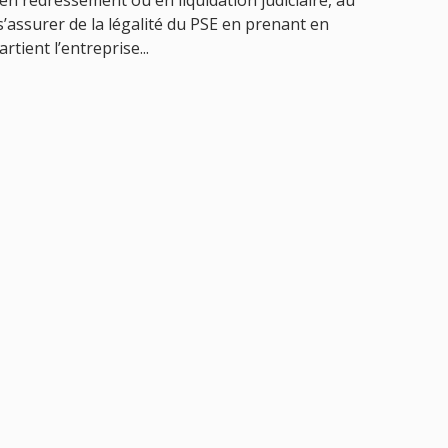
en redressement ou en liquidation judiciaire, au
 s’assurer de la légalité du PSE en prenant en
ient l’entreprise...