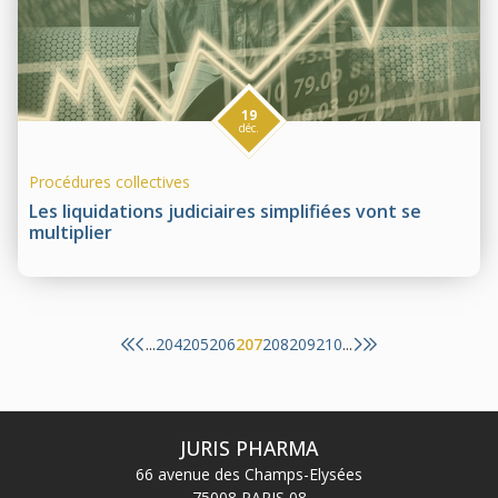
19
déc.
Procédures collectives
Les liquidations judiciaires simplifiées vont se
multiplier
204
205
206
207
208
209
210
...
...
JURIS PHARMA
66 avenue des Champs-Elysées
75008 PARIS 08