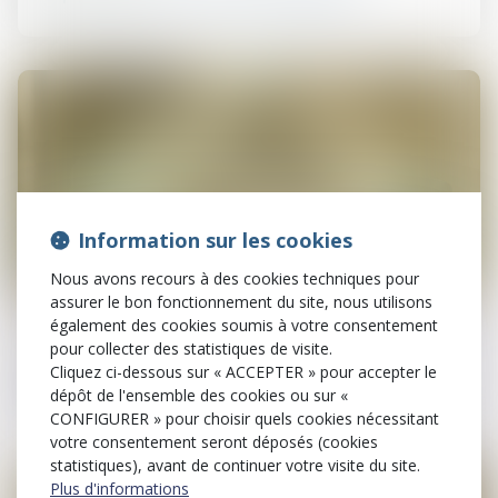
Information sur les cookies
Nous avons recours à des cookies techniques pour
13
assurer le bon fonctionnement du site, nous utilisons
mai
également des cookies soumis à votre consentement
pour collecter des statistiques de visite.
Droit de la santé
Cliquez ci-dessous sur « ACCEPTER » pour accepter le
Vente de masque : pharmaciens trompés ?
dépôt de l'ensemble des cookies ou sur «
CONFIGURER » pour choisir quels cookies nécessitant
votre consentement seront déposés (cookies
statistiques), avant de continuer votre visite du site.
Plus d'informations