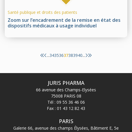
Santé publique et droits des patients
Zoom sur l’encadrement de la remise en état des
dispositifs médicaux à usage individuel
34
35
36
37
38
39
40
...
...
JURIS PHARMA
66 avenue des Champs-Elysées
75008 PARIS 08
Tél :
09 55 36 46 06
Fax : 01 43 12 82 43
PARIS
Galerie 66, avenue des champs Élysées, Bâtiment E, 5e