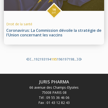
16
juil.
Droit de la santé
Coronavirus: La Commission dévoile la stratégie de
l'Union concernant les vaccins
192
193
194
195
196
197
198
...
...
JURIS PHARMA
66 avenue des Champs-Elysées
75008 PARIS 08
Tél :
09 55 36 46 06
Fax : 01 43 12 82 43