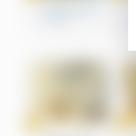
Enrichissement injustifié :
une action strictement
subsidiaire !
18
17
juin
juin
Droit des professionnels
libéraux