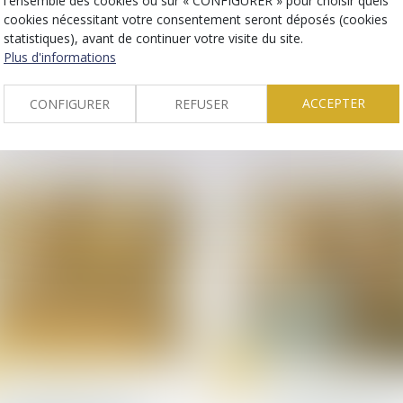
l'ensemble des cookies ou sur « CONFIGURER » pour choisir quels
Contamination par le VHC
Publicité télévisée
cookies nécessitant votre consentement seront déposés (cookies
: la Cour de cassation
grande distribution 
statistiques), avant de continuer votre visite du site.
précise l’articulation des
Cour de cassation
Plus d'informations
régimes de prescription
encadre les promo
successifs !
temporaires !
ACCEPTER
CONFIGURER
REFUSER
17
juin
Droit immobilier
Droit des infirmiers