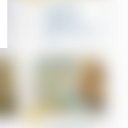
 et
Société civile : la
: la
désignation d’un
mandataire pour
tions
convoquer une
assemblée doit suivre la
procédure accélérée au
fond !
16
juin
Transmission d’entreprise