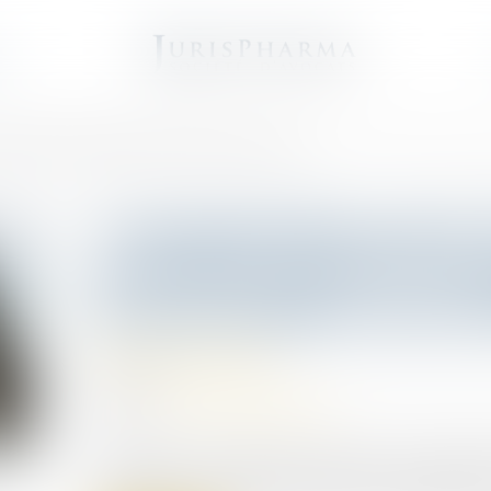
e
articulation des régimes de prescription successifs !
Contamination par le 
cassation précise l’ar
de prescription success
Droit de la santé
19/06/2025
Source :
www.lemag-juridique.com
En l’espèce, une patiente a découvert en 2002 qu’