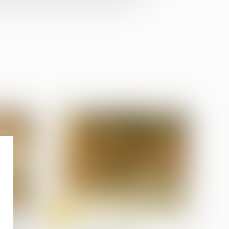
par un médecin entre 1981 et 1988...
18
juin
Droit des sociétés