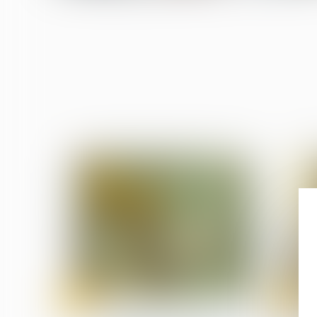
20
19
juin
juin
Droit de la construction