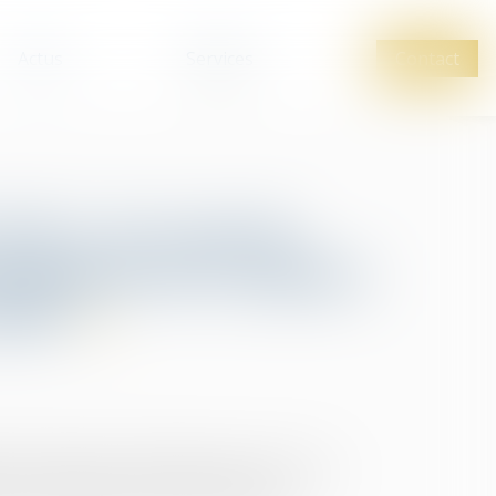
Actus
Services
Contact
VHC : la Cour de
ticulation des régimes
ifs !
elle avait été contaminée par le virus de