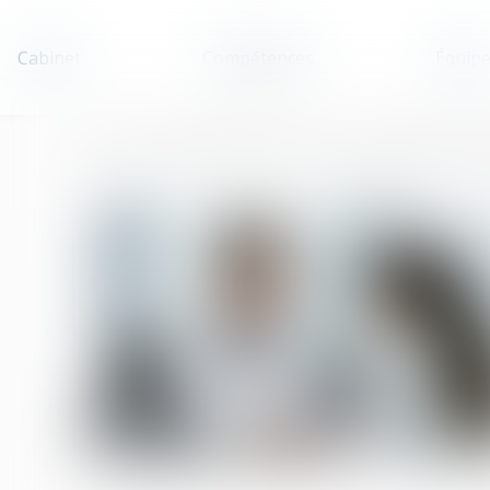
Cabinet
Compétences
Équip
Accueil
Contamination par le VHC : la Cour de cassation précise l’