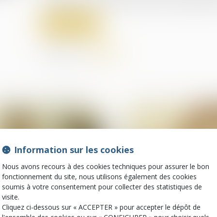
l’hépatite C (VHC) à la suite de soins prodigués 
Lire la suite
Partager sur
Information sur les cookies
Nous avons recours à des cookies techniques pour assurer le bon
fonctionnement du site, nous utilisons également des cookies
soumis à votre consentement pour collecter des statistiques de
visite.
19
Cliquez ci-dessous sur « ACCEPTER » pour accepter le dépôt de
juin
Droit de la santé
Droit commercial