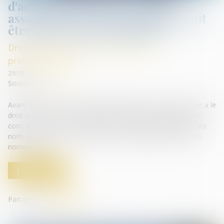
d'actions détenues par chaque
associé d'une société anonyme doit
être faite avant l'assemblée
Droit des sociétés commerciales et
professionnelles
29/05/2019
Source :
www.efl.fr
Avant la réunion d'une assemblée générale, tout actionnaire a le
droit d'obtenir communication de la liste des actionnaires (C.
com. art. L 225-116 et R 225-90, al. 1) qui doit mentionner les
nom, prénom usuel et domicile de chaque titulaire d'actions
nominatives...
Lire la suite
Partager sur