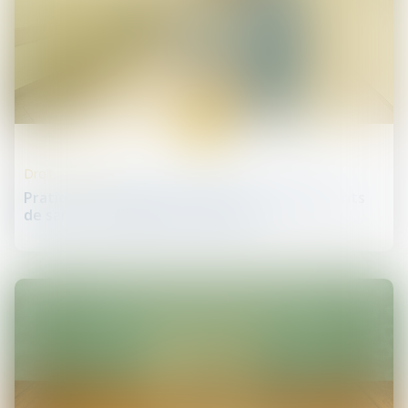
29
mai
Droit de la santé
Pratiques frauduleuses dans les établissements
de santé : enquête de la DGCCRF