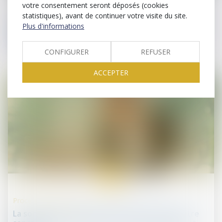
votre consentement seront déposés (cookies
Droit des sociétés commerciales et professionnelles
statistiques), avant de continuer votre visite du site.
La communication du nombre d'actions détenues
Plus d'informations
par chaque associé d'une société anonyme doit
être faite avant l'assemblée
CONFIGURER
REFUSER
ACCEPTER
24
mai
Procédures collectives
La société qui dissimule ses difficultés peut être