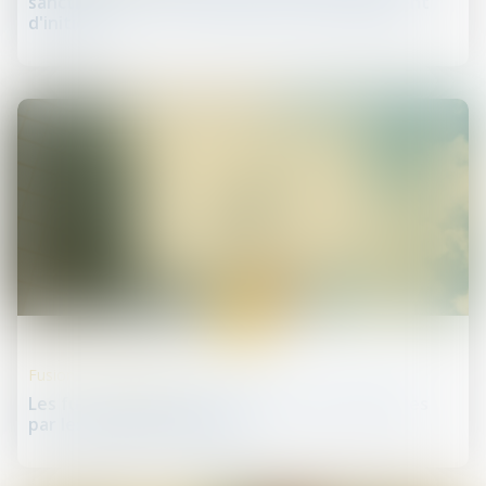
sanctionnée sur le fondement du manquement
d'initiés
22
mai
Fusions et acquisitions
Les fusions-acquisitions à haut risque facilitées
par les banques centrales