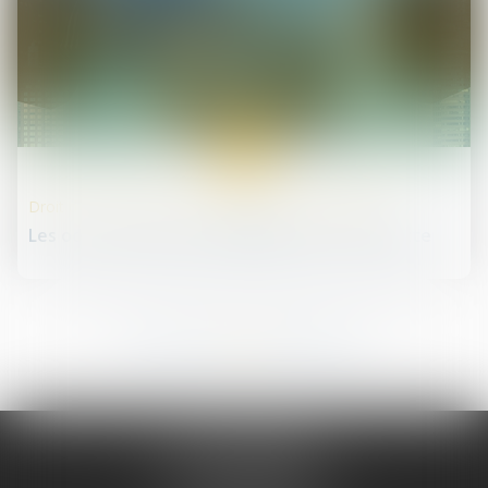
22
mai
Droit des sociétés commerciales et professionnelles
Les octrois d'avances simplifiés avec la loi Pacte
216
217
218
219
220
221
222
...
...
JURIS PHARMA
66 avenue des Champs-Elysées