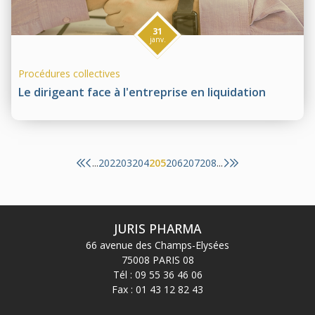
31
janv.
Procédures collectives
Le dirigeant face à l'entreprise en liquidation
202
203
204
205
206
207
208
...
...
JURIS PHARMA
66 avenue des Champs-Elysées
75008 PARIS 08
Tél :
09 55 36 46 06
Fax : 01 43 12 82 43