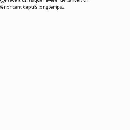
ge face à un risque "avéré" de cancer. Un
dénoncent depuis longtemps...