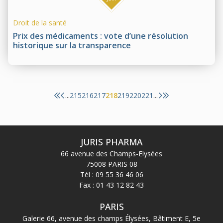
Droit de la santé
Prix des médicaments : vote d’une résolution
historique sur la transparence
215
216
217
218
219
220
221
...
...
JURIS PHARMA
66 avenue des Champs-Elysées
75008 PARIS 08
Tél :
09 55 36 46 06
Fax : 01 43 12 82 43
PARIS
Galerie 66, avenue des champs Élysées, Bâtiment E, 5e