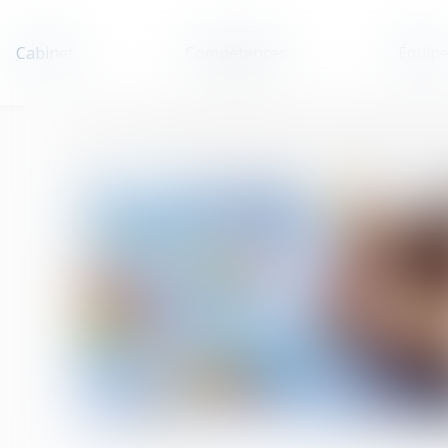
Cabinet
Compétences
Équip
Accueil
Bien anticiper sa transmission, un enjeu majeur pour les