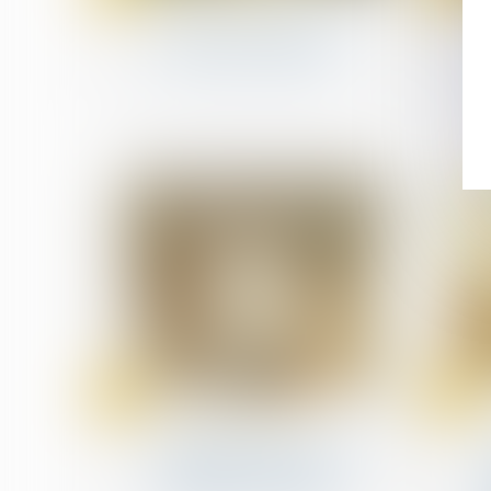
Droit des infirmiers
Loi du 27 juin 2025 sur la
profession d'infirmier
04
04
juil.
juil.
Fusions et acquisitions
Les opérations de fusion-
acquisition dans les
énergies renouvelables