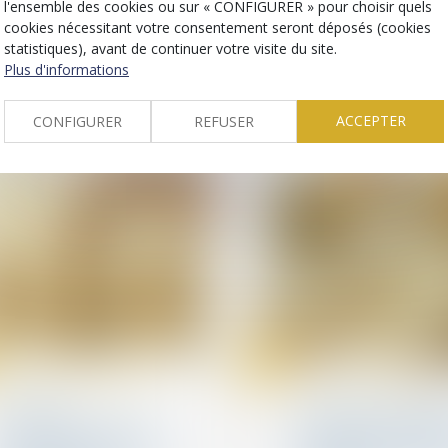
l'ensemble des cookies ou sur « CONFIGURER » pour choisir quels
Baux commerciaux
Transmission d’entrepr
cookies nécessitant votre consentement seront déposés (cookies
Retour sur l’obligation du
Bien anticiper sa
statistiques), avant de continuer votre visite du site.
bailleur de garantir une
transmission, un e
Plus d'informations
jouissance paisible des
majeur pour les
locaux
entreprises francil
ACCEPTER
CONFIGURER
REFUSER
04
juil.
Droit de la concurrence
Droit de la constructio
Pratiques
Vous êtes propriét
anticoncurrentielles et
bailleur et vous en
pouvoir d’enquête de
des travaux, êtes-