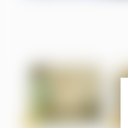
08
08
juil.
juil.