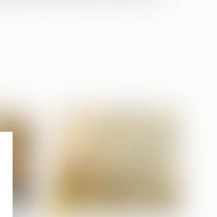
04
juil.