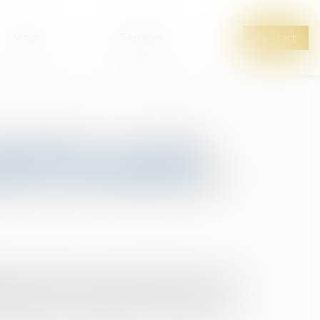
Actus
Services
Contact
smission, un enjeu
rises franciliennes
re de métiers et de l’artisanat Île-de-France a
eprises. Un sujet crucial, mais encore trop
dirigeants ont plus de 60 ans : beaucoup n’ont