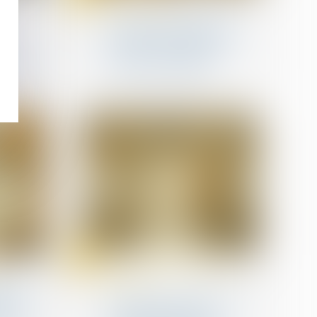
ise
Levées de fonds
Levée de fonds record
njeu
pour la start-up de Mira
Murati, l'ex-employée
iennes
vedette d'OpenAI
03
juil.
n
Santé publique et droits des
patients
aire
Fin de vie : la loi sur l’aide
visagez
à mourir adoptée en
vous