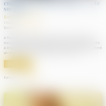
emporter » n’autorise pas la « vente
sur place »
Baux commerciaux
17/06/2020
Source :
www.lemonde.fr
A l’heure du déconfinement, certains cafés ou restaurants
n’accueillent toujours pas de public mais proposent de la vente
à emporter pour arrondir leurs fins de mois : les clients achètent
un verre de bière et le consomment sur le trottoir...
Lire la suite
Partager sur