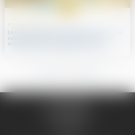
12
juin
Procédures collectives
Le risque de faillite en cascade et les procédures
collectives, dans le contexte de la crise
économique liée à la pandémie de Covid-19
194
195
196
197
198
199
200
...
...
JURIS PHARMA
66 avenue des Champs-Elysées
75008 PARIS 08
Tél :
09 55 36 46 06
Fax : 01 43 12 82 43