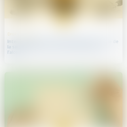
24
juin
Droit de la santé
Interprétation stricte des dispositions du code de
la santé publique encadrant la publicité pour
l’alcool