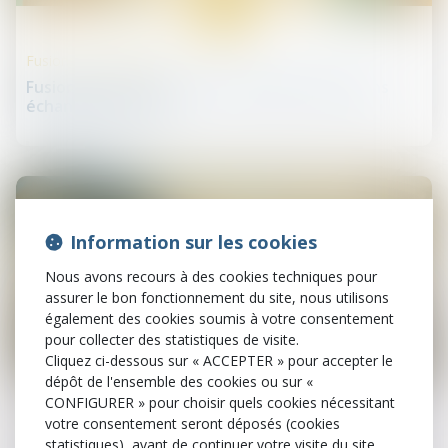
24
juin
Fusions et acquisitions
Fusions et scissions entre sociétés sœurs sans
échange de titres
Information sur les cookies
Nous avons recours à des cookies techniques pour
assurer le bon fonctionnement du site, nous utilisons
également des cookies soumis à votre consentement
pour collecter des statistiques de visite.
Cliquez ci-dessous sur « ACCEPTER » pour accepter le
23
dépôt de l'ensemble des cookies ou sur «
juin
CONFIGURER » pour choisir quels cookies nécessitant
votre consentement seront déposés (cookies
Droit des sociétés commerciales et professionnelles
statistiques), avant de continuer votre visite du site.