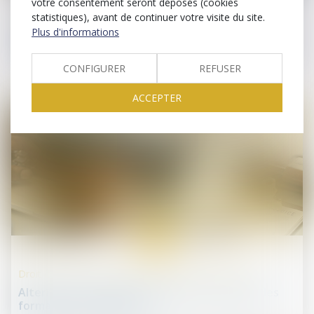
votre consentement seront déposés (cookies
Levées de fonds
statistiques), avant de continuer votre visite du site.
Plus d'informations
Levées de fonds : la French Tech entre dans une
nouvelle ère
CONFIGURER
REFUSER
ACCEPTER
17
janv.
Droit des sociétés commerciales et professionnelles
Alternative au guichet unique électronique des
formalités d'entreprises