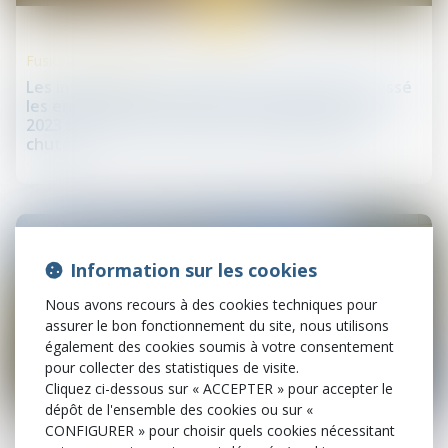
18
janv.
Fusions et acquisitions
Les investisseurs activistes mondiaux ont poussé
les entreprises à se vendre ou à se scinder en
2023 alors que les fusions et acquisitions ont
chuté
Information sur les cookies
Nous avons recours à des cookies techniques pour
assurer le bon fonctionnement du site, nous utilisons
également des cookies soumis à votre consentement
pour collecter des statistiques de visite.
Cliquez ci-dessous sur « ACCEPTER » pour accepter le
dépôt de l'ensemble des cookies ou sur «
17
janv.
CONFIGURER » pour choisir quels cookies nécessitant