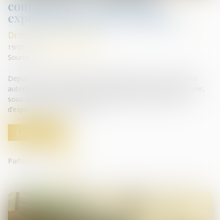
commerciale : un dispositif
expérimental entre en vigueur
Droit de la distribution
19/01/2024
Source :
efl.businesscomm.fr
Depuis le 1er janvier, l’autorité compétente pour délivrer les
autorisations d’urbanisme peut également instruire et délivrer,
sous conditions et à titre expérimental, les autorisations
d’exploitation commerciale...
Lire la suite
Partager sur