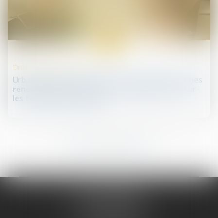
17
janv.
Droit de la construction
Urbanisme & construction : production d'énergies
renouvelables ou système de végétalisation sur
les toitures du bâtiment
94
95
96
97
98
99
100
...
...
JURIS PHARMA
66 avenue des Champs-Elysées
75008 PARIS 08