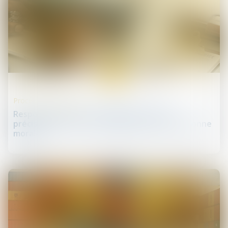
19
janv.
Procédures collectives
Responsabilité pour insuffisance d’actifs :
précisions sur le cas du dirigeant de fait personne
morale