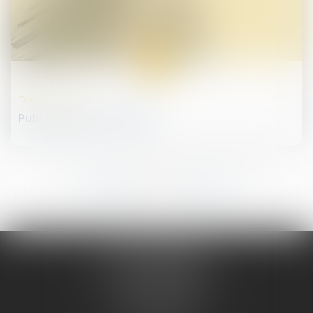
27
nov.
Droit immobilier
Publication de la loi ELAN
228
229
230
231
232
233
234
...
...
JURIS PHARMA
66 avenue des Champs-Elysées
75008 PARIS 08
Tél :
09 55 36 46 06