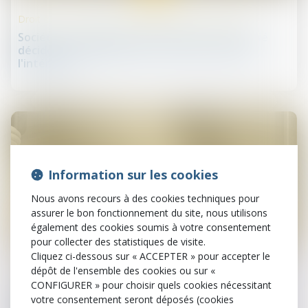
Droit des sociétés commerciales et professionnelles
Sociétés : validation de l'exclusion d'un associé
décidée à l'unanimité des voix moins celle de
l'intéressé
Information sur les cookies
Nous avons recours à des cookies techniques pour
assurer le bon fonctionnement du site, nous utilisons
également des cookies soumis à votre consentement
pour collecter des statistiques de visite.
29
nov.
Cliquez ci-dessous sur « ACCEPTER » pour accepter le
dépôt de l'ensemble des cookies ou sur «
CONFIGURER » pour choisir quels cookies nécessitant
Procédures collectives
votre consentement seront déposés (cookies
Prorogation du délai d’examen de clôture de la