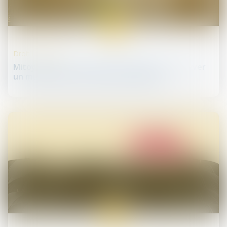
05
déc.
Droit immobilier
Mitoyenneté : chacun des voisins peut surélever
un mur mitoyen de sa propre initiative
04
déc.