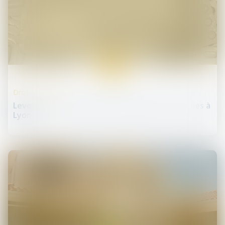
05
déc.
Droit de la santé
Levothyrox : ouverture d'un procès hors normes à
Lyon