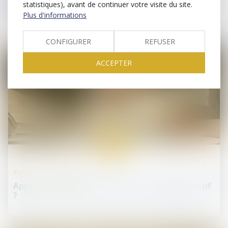
statistiques), avant de continuer votre visite du site.
liquidation : recours impossible
Plus d'informations
CONFIGURER
REFUSER
ACCEPTER
28
nov.
Fusions et acquisitions
Apport partiel d’actif et cession : charge du passif
?