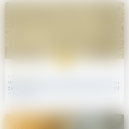
28
nov.
Droit de la santé
Effets indésirables : un produit de santé peut être
défectueux même s’il agit conformément à ce qui
est annoncé