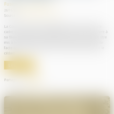
Fusions et acquisitions
28/11/2018
Source :
www.lettredesreseaux.com
La Cour de cassation vient rappeler que le passif né dans le
cadre d’une branche d’activité apportée par une société mère à
sa filiale, dont les titres ont été par la suite cédés, ne peut être
mis à la charge du tiers acquéreur, dès lors qu’une clause de
l’acte de cession prévoit la prise en charge de ce passif par le
cédant...
Lire la suite
Partager sur