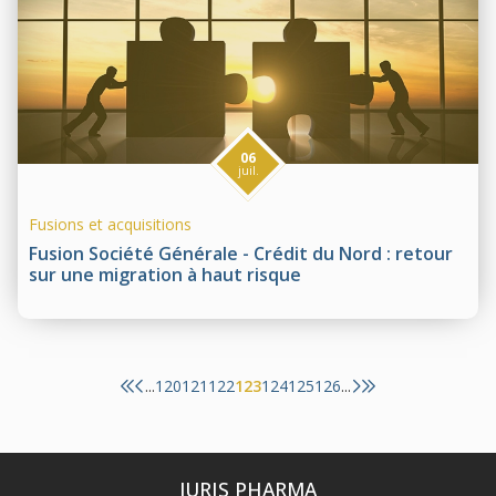
06
juil.
Fusions et acquisitions
Fusion Société Générale - Crédit du Nord : retour
sur une migration à haut risque
120
121
122
123
124
125
126
...
...
JURIS PHARMA