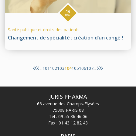
16
nov.
Santé publique et droits des patients
Changement de spécialité : création d’un congé !
101
102
103
104
105
106
107
...
...
JURIS PHARMA
66 avenue des Champs-Elysées
75008 PARIS 08
Tél :
09 55 36 46 06
Fax : 01 43 12 82 43