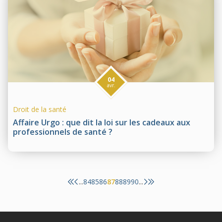
04
avr.
Droit de la santé
Affaire Urgo : que dit la loi sur les cadeaux aux
professionnels de santé ?
84
85
86
87
88
89
90
...
...