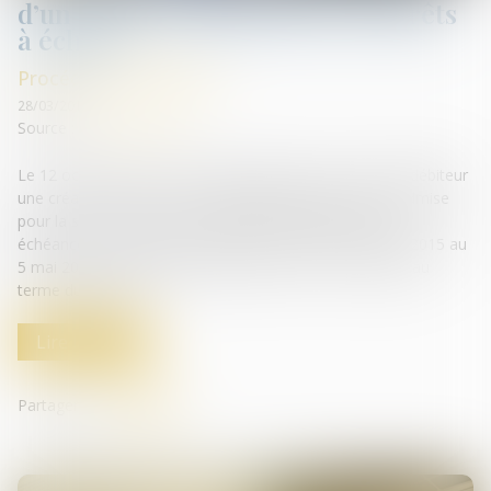
d’un crédit comprenant les intérêts
à échoir
Procédures collectives
28/03/2019
Source :
www.lextenso.fr
Le 12 octobre 2015, une banque déclare au passif d’un débiteur
une créance au titre d'un crédit d'équipement, qui est admise
pour la somme à échoir, constituée de cinquante-cinq
échéances contractuelles restant à courir du 5 octobre 2015 au
5 mai 2020, au taux conventionnel fixe de 3,43 % jusqu'au
terme du contrat...
Lire la suite
Partager sur