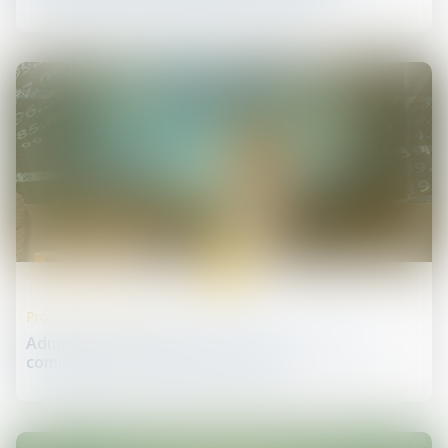
28
mars
Procédures collectives
Admission au passif de la créance d’un crédit
comprenant les intérêts à échoir