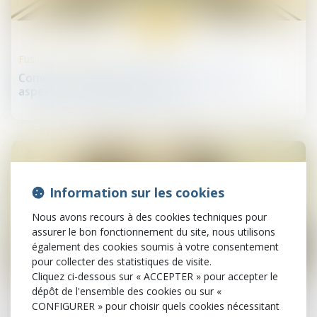
03
avr.
Fusions et acquisitions
Comment bien appréhender l'ensemble des
aspects d'un projet de fusion?
Information sur les cookies
Nous avons recours à des cookies techniques pour
assurer le bon fonctionnement du site, nous utilisons
également des cookies soumis à votre consentement
pour collecter des statistiques de visite.
Cliquez ci-dessous sur « ACCEPTER » pour accepter le
02
avr.
dépôt de l'ensemble des cookies ou sur «
CONFIGURER » pour choisir quels cookies nécessitant