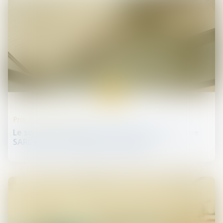
04
avr.
Procédures collectives
Le sort des cotisations sociales du gérant d'une
SARL placée en liquidation judiciaire