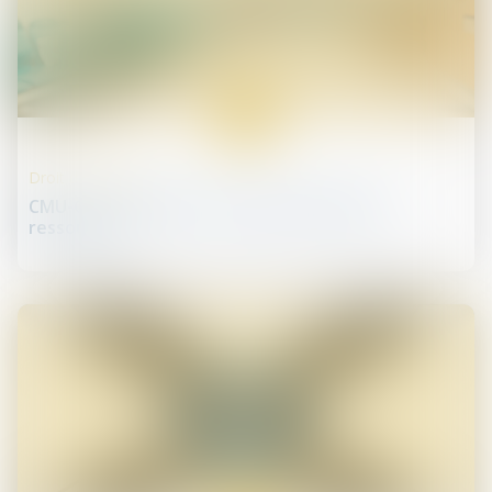
03
avr.
Droit de la santé
CMU-C, ACS et AME : nouveaux plafonds de
ressources