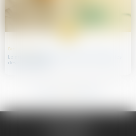
27
mars
Droit de la santé
Le droit fondamental à la santé mis à mal par les
déserts médicaux
220
221
222
223
224
225
226
...
...
JURIS PHARMA
66 avenue des Champs-Elysées
75008 PARIS 08