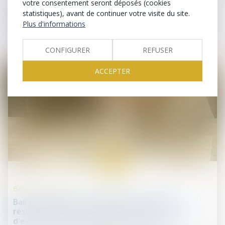
votre consentement seront déposés (cookies
Droit des sociétés commerciales et professionnelles
statistiques), avant de continuer votre visite du site.
L'associé qui se retire d'une société doit libérer
Plus d'informations
ses apports
CONFIGURER
REFUSER
ACCEPTER
02
avr.
Baux commerciaux
Bail commercial : actionnement de la clause
résolutoire pour non respect de l'obligation
d'exercer personnellement l'activité