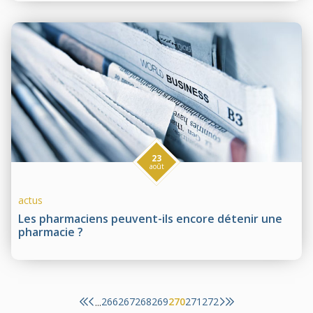
23
août
actus
Les pharmaciens peuvent-ils encore détenir une
pharmacie ?
266
267
268
269
270
271
272
...