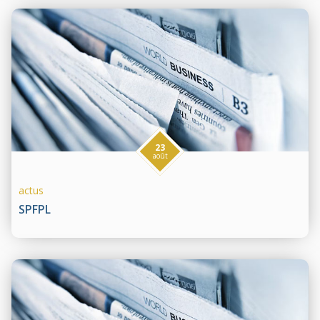
23
août
actus
SPFPL