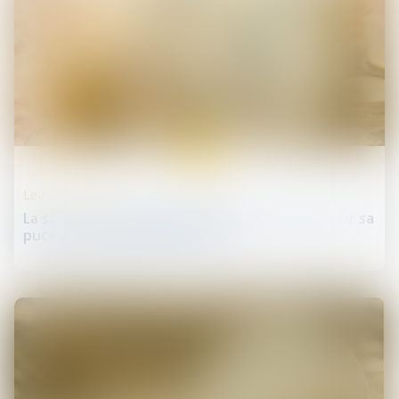
18
juil.
Levées de fonds
La start-up française Arago lève des fonds pour sa
puce photonique dédiée à l'IA