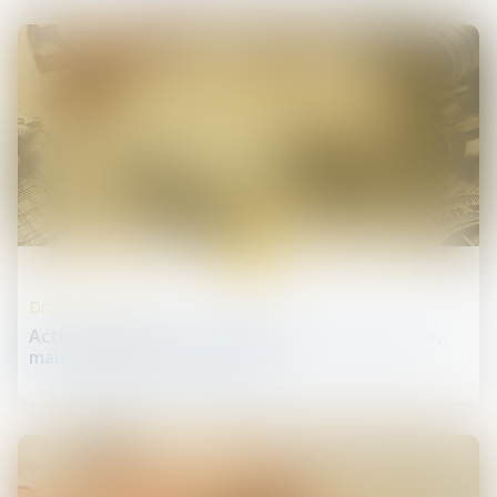
16
juil.
Droit immobilier
Action paulienne : la créance doit être certaine,
mais pas forcément chiffrée