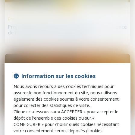
18
juil.
Procédures collectives
Projet de plan : la QPC est irrecevable en l’absence
de recours du créancier dissident !
Information sur les cookies
Nous avons recours à des cookies techniques pour
assurer le bon fonctionnement du site, nous utilisons
également des cookies soumis à votre consentement
pour collecter des statistiques de visite.
Cliquez ci-dessous sur « ACCEPTER » pour accepter le
17
juil.
dépôt de l'ensemble des cookies ou sur «
CONFIGURER » pour choisir quels cookies nécessitant
Santé publique et droits des patients
votre consentement seront déposés (cookies