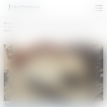
Accueil
Action paulienne : la créance doit être certaine, mais pas forcément
chiffrée
Action paulienne : la créance doit