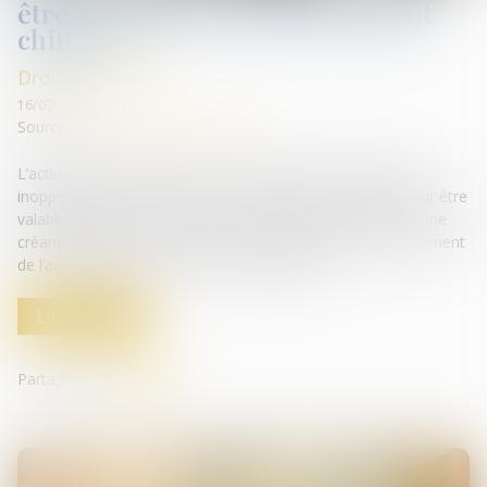
être certaine, mais pas forcément
chiffrée
Droit immobilier
16/07/2025
Source :
www.lemag-juridique.com
L’action paulienne permet à un créancier de faire déclarer
inopposable un acte accompli en fraude de ses droits. Pour être
valable, cette action suppose que le demandeur justifie d’une
créance certaine au moins en son principe, à la fois au moment
de l’acte litigieux et au jour où le juge statue...
Lire la suite
Partager sur