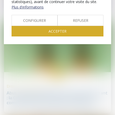
statistiques), avant de continuer votre visite du site.
Santé publique : extension des espaces sans tabac
Plus d'informations
CONFIGURER
REFUSER
ACCEPTER
17
juil.
Droit de la concurrence
Abus de position dominante et discours dénigrant
: la Cour de cassation encadre strictement la
communication des entreprises dominantes !