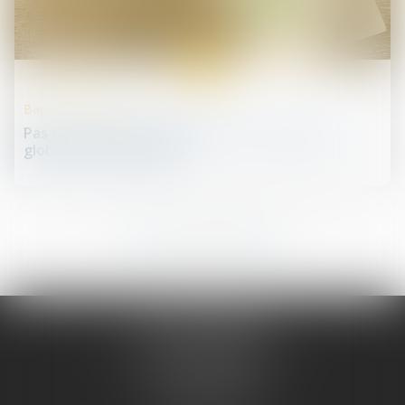
15
juil.
Baux commerciaux
Pas de droit de préemption en cas de cession
globale de l’immeuble !
19
20
21
22
23
24
25
...
...
JURIS PHARMA
66 avenue des Champs-Elysées
75008 PARIS 08
Tél :
09 55 36 46 06
Fax : 01 43 12 82 43