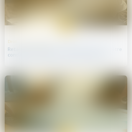
18
juil.
Droit de la construction
Retards de chantier : le maître d’œuvre peut être
condamné… même par un tiers au contrat