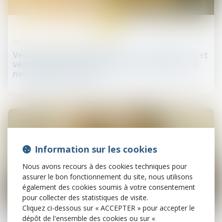
13
mai
Droit des professionnels libéraux
Vente en ligne de médicaments à usage humain et
vétérinaires : les pharmaciens concernés par de
nouvelles dispositions
Information sur les cookies
Nous avons recours à des cookies techniques pour
assurer le bon fonctionnement du site, nous utilisons
également des cookies soumis à votre consentement
pour collecter des statistiques de visite.
12
Cliquez ci-dessous sur « ACCEPTER » pour accepter le
mai
dépôt de l'ensemble des cookies ou sur «