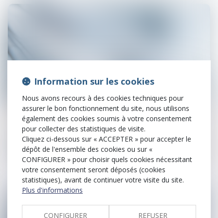
Information sur les cookies
Nous avons recours à des cookies techniques pour
12
juil.
assurer le bon fonctionnement du site, nous utilisons
également des cookies soumis à votre consentement
Droit des sociétés commerciales et professionnelles
pour collecter des statistiques de visite.
Cliquez ci-dessous sur « ACCEPTER » pour accepter le
Démission du gérant d’une SARL : décision
définitive ! - Les Echos Business
dépôt de l'ensemble des cookies ou sur «
CONFIGURER » pour choisir quels cookies nécessitant
votre consentement seront déposés (cookies
statistiques), avant de continuer votre visite du site.
Plus d'informations
CONFIGURER
REFUSER