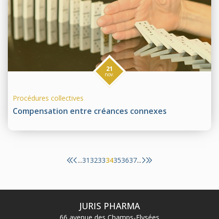
21
nov.
Procédures collectives
Compensation entre créances connexes
31
32
33
34
35
36
37
...
...
JURIS PHARMA
66 avenue des Champs-Elysées