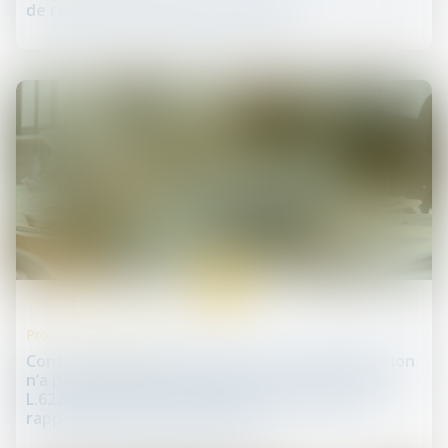
de recours du créancier dissident !
10
juil.
Procédures collectives
Contestation de la créance : l’acte de signification
n’a pas à reproduire les dispositions de l’article
L.622-7 du Code de commerce lorsqu’elles sont
rappelées par la lettre initiale