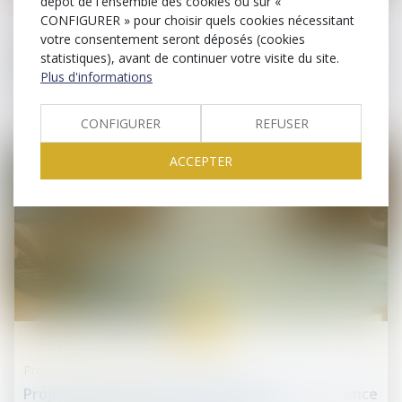
dépôt de l'ensemble des cookies ou sur «
CONFIGURER » pour choisir quels cookies nécessitant
Procédures collectives
votre consentement seront déposés (cookies
Publication irrégulière du jugement d’ouverture
statistiques), avant de continuer votre visite du site.
au BODACC : quel est le point de départ du délai
Plus d'informations
de déclaration des créances ?
CONFIGURER
REFUSER
ACCEPTER
18
juil.
Procédures collectives
Projet de plan : la QPC est irrecevable en l’absence