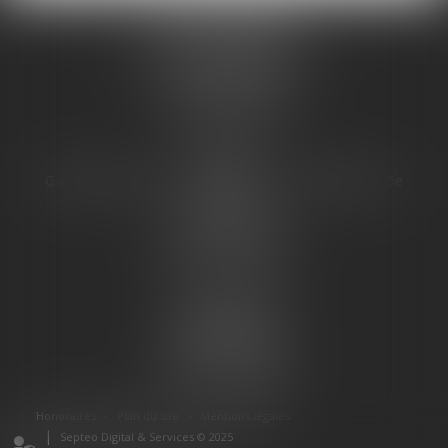
JURIS PHARMA
66 avenue des Champs-Elysées
75008 PARIS 08
Tél :
09 55 36 46 06
Fax : 01 43 12 82 43
PARIS
Galerie 66, avenue des champs Élysées, Bâtiment E, 5e
étage
75008 PARIS 08
Tél :
01 43 12 82 42
Fax : 01 43 12 82 43
TOULOUSE
16 Rue des Moulins
31000 TOULOUSE
Tél :
03 45 50 28 01
Honoraires
Plan du site
Mentions légales
Septeo Digital & Services © 2025