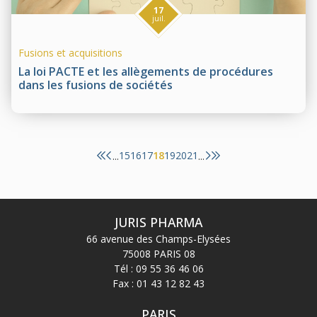
17
juil.
Fusions et acquisitions
La loi PACTE et les allègements de procédures
dans les fusions de sociétés
15
16
17
18
19
20
21
...
...
JURIS PHARMA
66 avenue des Champs-Elysées
75008 PARIS 08
Tél :
09 55 36 46 06
Fax : 01 43 12 82 43
PARIS