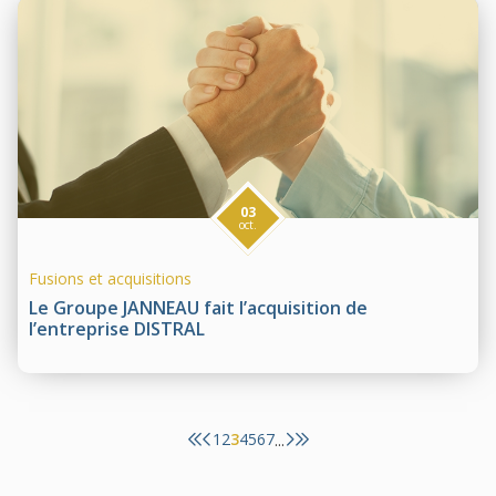
03
oct.
Fusions et acquisitions
Le Groupe JANNEAU fait l’acquisition de
l’entreprise DISTRAL
1
2
3
4
5
6
7
...