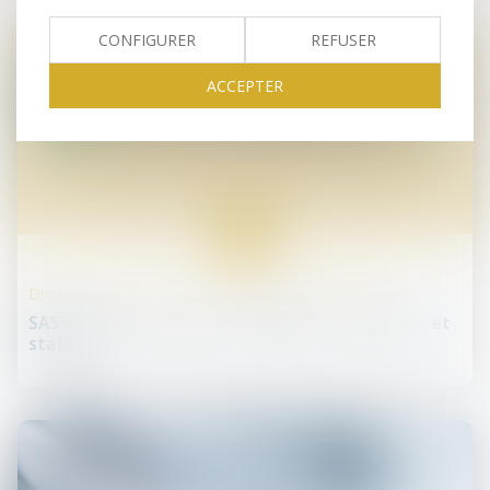
CONFIGURER
REFUSER
ACCEPTER
18
avr.
Droit des sociétés commerciales et professionnelles
SAS (Société par actions simplifiée) - Définition et
statuts