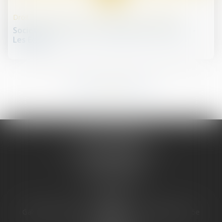
Droit des sociétés commerciales et professionnelles
Sociétés : déclarez vos bénéficiaires effectifs ! -
Les Echos
35
36
37
38
39
40
41
...
...
JURIS PHARMA
66 avenue des Champs-Elysées
75008 PARIS 08
Tél :
09 55 36 46 06
Fax : 01 43 12 82 43
PARIS
Galerie 66, avenue des champs Élysées, Bâtiment E, 5e