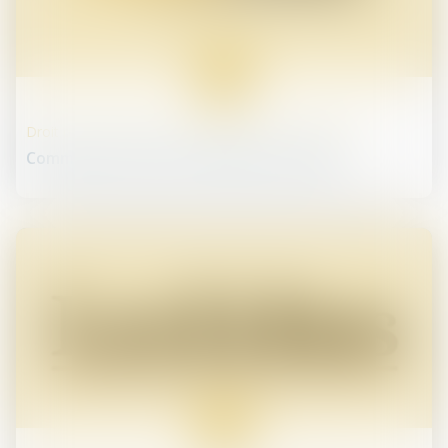
04
avr.
Droit des sociétés commerciales et professionnelles
Comment choisir entre l'EURL et la SASU ?
27
mars