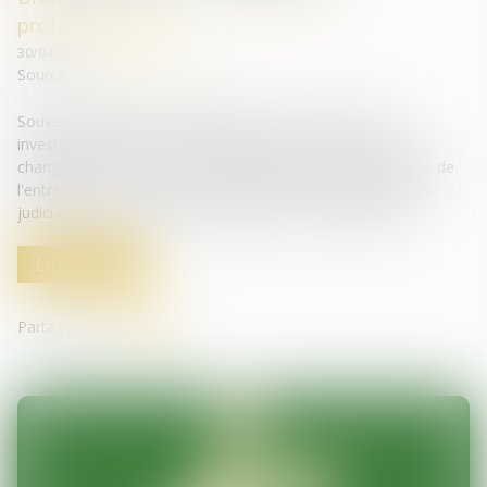
professionnelles
30/04/2018
Source :
business.lesechos.fr
Souvent synonymes de perquisitions et de saisies, les
investigations des autorités administratives et judiciaires
changent de braquet : elles sont de plus en plus à la charge de
l'entreprise. Les autorités administratives indépendantes et
judiciaires n'ont de cesse d'enquêter sur les entreprises...
Lire la suite
Partager sur