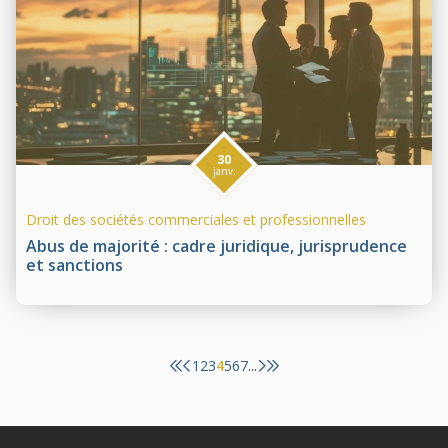
30
janv.
Droit des sociétés commerciales et professionnelles
Abus de majorité : cadre juridique, jurisprudence
et sanctions
1
2
3
4
5
6
7
...