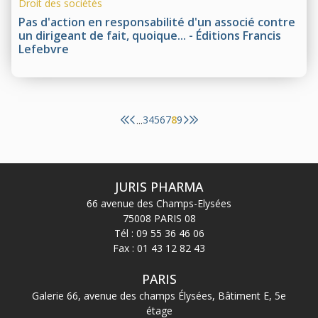
Droit des sociétés
Pas d'action en responsabilité d'un associé contre
un dirigeant de fait, quoique... - Éditions Francis
Lefebvre
3
4
5
6
7
8
9
...
JURIS PHARMA
66 avenue des Champs-Elysées
75008 PARIS 08
Tél :
09 55 36 46 06
Fax : 01 43 12 82 43
PARIS
Galerie 66, avenue des champs Élysées, Bâtiment E, 5e
étage