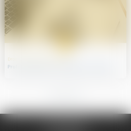
05
févr.
Droit des professionnels libéraux
Profession libérale : les étapes pour s'installer
1
2
3
4
5
6
7
...
JURIS PHARMA
66 avenue des Champs-Elysées