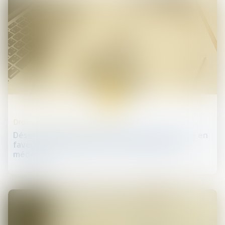
16
avr.
Droit des professionnels libéraux
Déserts médicaux : l'Assemblée nationale vote en
faveur d'une régulation de l'installation des
médecins