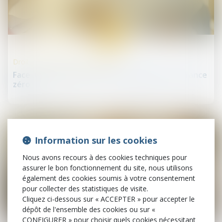
02
avr.
Droit des professionnels libéraux
Face aux violences contre les soignants, tolérance
zéro !
Information sur les cookies
Nous avons recours à des cookies techniques pour
assurer le bon fonctionnement du site, nous utilisons
également des cookies soumis à votre consentement
pour collecter des statistiques de visite.
Cliquez ci-dessous sur « ACCEPTER » pour accepter le
dépôt de l'ensemble des cookies ou sur «
19
CONFIGURER » pour choisir quels cookies nécessitant
mars