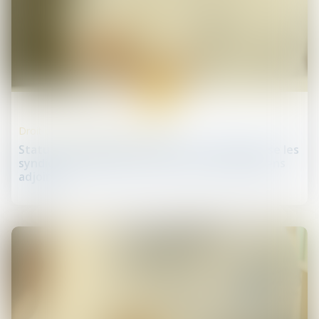
09
avr.
Droit des professionnels libéraux
Statut de collaborateur libéral : la CAVP pousse les
syndicats à repenser l’exercice des pharmaciens
adjoints