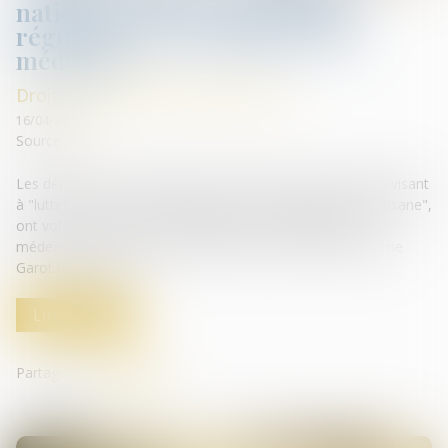
nationale vote en faveur d'une
régulation de l'installation des
médecins
Droit des professionnels libéraux
16/04/2025
Source :
lcp.fr
Les députés, qui examinaient mercredi soir la proposition visant
à "lutter contre les déserts médicaux, d’initiative transpartisane",
ont voté en faveur de la régulation de l'installation des
médecins sur le territoire, défendue par le député Guillaume
Garot (Socialistes)...
Lire la suite
Partager sur