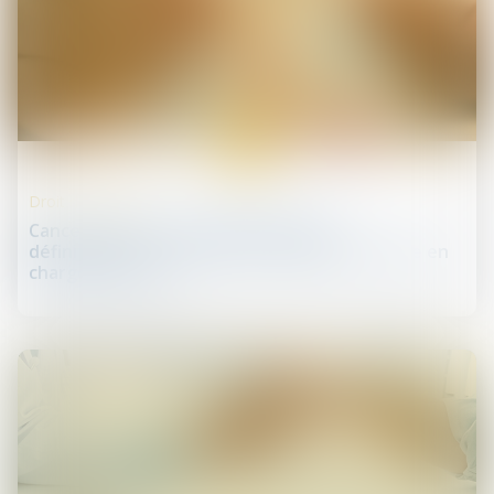
06
févr.
Droit de la santé
Cancer du sein : l'Assemblée adopte
définitivement une loi pour 'améliorer la prise en
charge des soins'