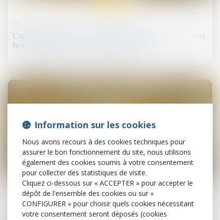
Droit de la santé
L’appli carte Vitale désormais disponible pour tous
les utilisateurs de France identité
Information sur les cookies
Nous avons recours à des cookies techniques pour
assurer le bon fonctionnement du site, nous utilisons
également des cookies soumis à votre consentement
pour collecter des statistiques de visite.
06
mars
Cliquez ci-dessous sur « ACCEPTER » pour accepter le
dépôt de l'ensemble des cookies ou sur «
CONFIGURER » pour choisir quels cookies nécessitant
Droit de la santé
votre consentement seront déposés (cookies
Interdiction Puffs cigarette électronique jetable