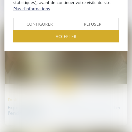
statistiques), avant de continuer votre visite du site.
Loi du 24 février 2025
Plus d'informations
CONFIGURER
REFUSER
ACCEPTER
27
févr.
Droit de la santé
Expérimentation : un test salivaire pour détecter
l'endométriose