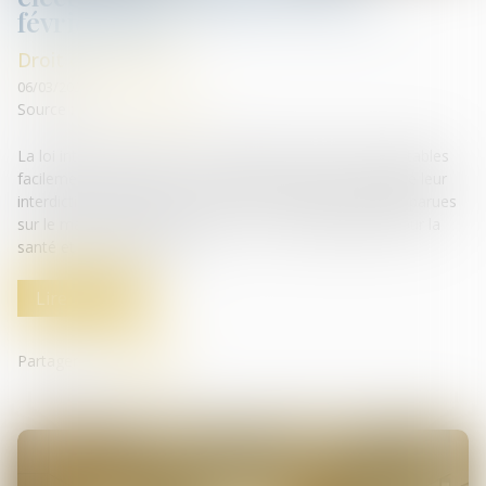
février 2025
Droit de la santé
06/03/2025
Source :
www.vie-publique.fr
La loi interdit les "puffs", ces cigarettes électroniques jetables
facilement accessibles et très prisées des jeunes, malgré leur
interdiction de vente aux mineurs. Les puffs, qui sont apparues
sur le marché français en 2021, sont dommageables pour la
santé et l'environnement...
Lire la suite
Partager sur