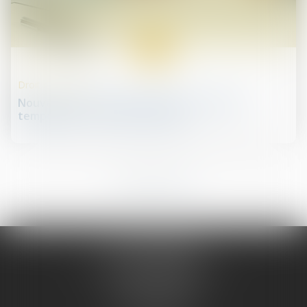
09
janv.
Droit de la santé
Nouveaux praticiens associés contractuels
temporaires : un cadre encadré
1
2
3
4
5
6
7
...
JURIS PHARMA
66 avenue des Champs-Elysées
75008 PARIS 08
Tél :
09 55 36 46 06