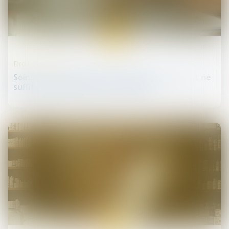
03
avr.
Droit de la santé
Soins sans consentement : la fugue du patient ne
suffit pas à justifier une mainlevée
27
mars