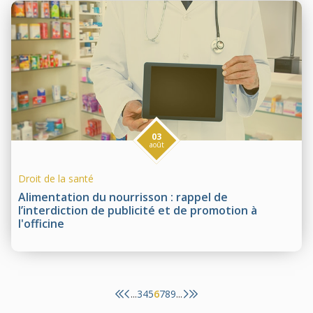
03
août
Droit de la santé
Alimentation du nourrisson : rappel de
l’interdiction de publicité et de promotion à
l'officine
3
4
5
6
7
8
9
...
...