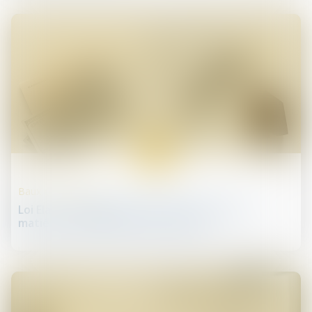
12
févr.
Baux commerciaux
Loi Elan : élargissement des prérogatives en
matière d'encadrement des loyers