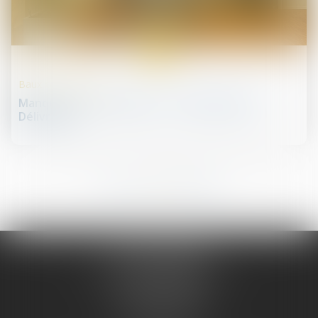
08
nov.
Baux commerciaux
Manquement Du Bailleur à Son Obligation De
Délivrance
11
12
13
14
15
16
17
...
JURIS PHARMA
66 avenue des Champs-Elysées
75008 PARIS 08
Tél :
09 55 36 46 06
Fax : 01 43 12 82 43