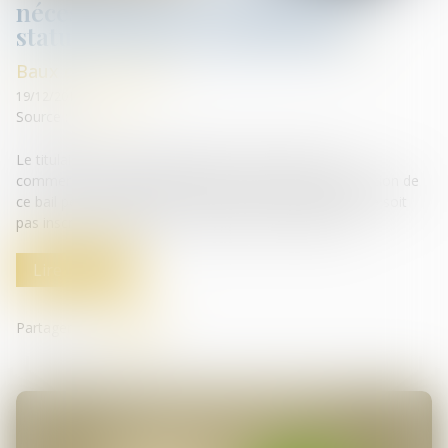
nécessaire pour revendiquer le
statut des baux commerciaux
Baux commerciaux
19/12/2018
Source :
www.efl.fr
Le titulaire d’un bail dérogatoire au statut des baux
commerciaux laissé en possession des locaux à l’expiration de
ce bail peut revendiquer ce statut, peu important qu’il ne soit
pas inscrit au registre du commerce et des sociétés...
Lire la suite
Partager sur