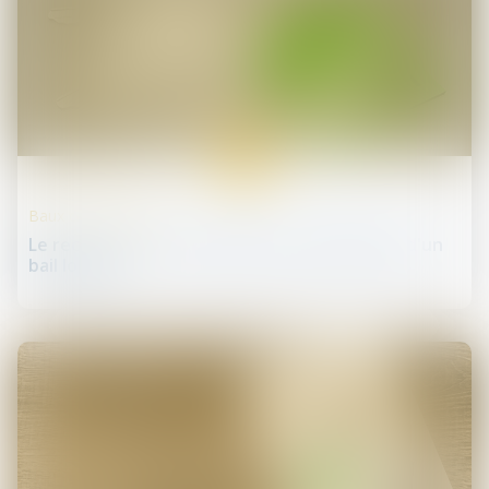
21
mai
Baux commerciaux
Le recours à l'acte notarié pour la signature d'un
bail locatif