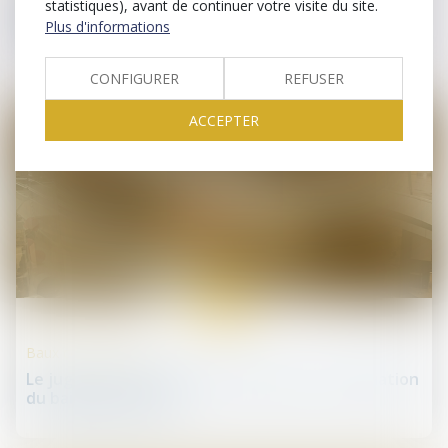
statistiques), avant de continuer votre visite du site.
Baux commerciaux : vigilance autour du délai de
Plus d'informations
délivrance du congé
CONFIGURER
REFUSER
ACCEPTER
12
mars
Baux commerciaux
Le juge des référés peut-il prononcer la résiliation
du bail commercial?