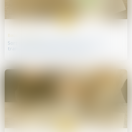
14
mai
Baux commerciaux
Sort du dépôt de garantie lors de la rupture
transactionnelle du bail commercial
02
avr.